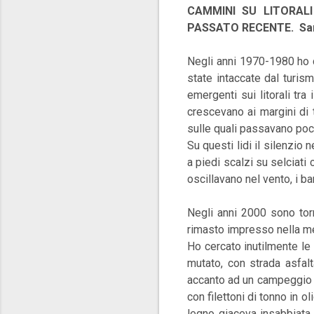
CAMMINI SU LITORALI
PASSATO RECENTE. San G
Negli anni 1970-1980 ho c
state intaccate dal turis
emergenti sui litorali tra
crescevano ai margini di t
sulle quali passavano poc
Su questi lidi il silenzio 
a piedi scalzi su selciati
oscillavano nel vento, i ba
Negli anni 2000 sono torn
rimasto impresso nella me
Ho cercato inutilmente le 
mutato, con strada asfalt
accanto ad un campeggio f
con filettoni di tonno in o
legno giaceva insabbiata