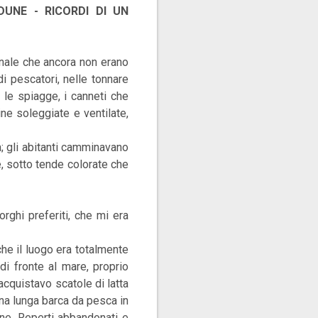
DUNE - RICORDI DI UN
onale che ancora non erano
i pescatori, nelle tonnare
a le spiagge, i canneti che
ine soleggiate e ventilate,
za; gli abitanti camminavano
e, sotto tende colorate che
rghi preferiti, che mi era
che il luogo era totalmente
di fronte al mare, proprio
cquistavo scatole di latta
 una lunga barca da pesca in
ne. Reperti abbandonati e