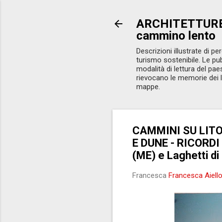
ARCHITETTURE-
cammino lento
Descrizioni illustrate di pe
turismo sostenibile. Le p
modalità di lettura del paes
rievocano le memorie dei l
mappe.
CAMMINI SU LITO
E DUNE - RICORDI
(ME) e Laghetti di
Francesca
Francesca Aiell