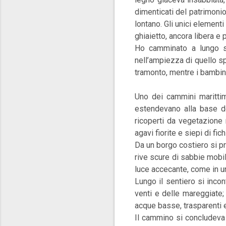
dimenticati del patrimoni
lontano. Gli unici element
ghiaietto, ancora libera e p
Ho camminato a lungo sul
nell’ampiezza di quello sp
tramonto, mentre i bambini
Uno dei cammini marittimi
estendevano alla base de
ricoperti da vegetazione 
agavi fiorite e siepi di fich
Da un borgo costiero si p
rive scure di sabbie mobi
luce accecante, come in un
Lungo il sentiero si incon
venti e delle mareggiate;
acque basse, trasparenti e
Il cammino si concludeva 