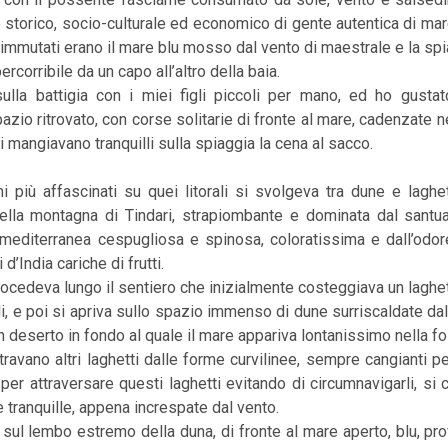
o storico, socio-culturale ed economico di gente autentica di ma
i immutati erano il mare blu mosso dal vento di maestrale e la spi
ercorribile da un capo all’altro della baia.
la battigia con i miei figli piccoli per mano, ed ho gustat
azio ritrovato, con corse solitarie di fronte al mare, cadenzate ne
 mangiavano tranquilli sulla spiaggia la cena al sacco.
 più affascinati su quei litorali si svolgeva tra dune e laghe
lla montagna di Tindari, strapiombante e dominata dal santuar
mediterranea cespugliosa e spinosa, coloratissima e dall’odor
i d’India cariche di frutti.
rocedeva lungo il sentiero che inizialmente costeggiava un laghe
li, e poi si apriva sullo spazio immenso di dune surriscaldate da
 deserto in fondo al quale il mare appariva lontanissimo nella fo
travano altri laghetti dalle forme curvilinee, sempre cangianti p
 per attraversare questi laghetti evitando di circumnavigarli, si
 tranquille, appena increspate dal vento.
sul lembo estremo della duna, di fronte al mare aperto, blu, pr