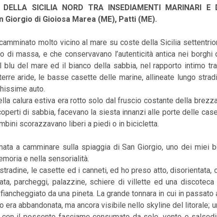
 DELLA SICILIA NORD TRA INSEDIAMENTI MARINARI E 
iorgio di Gioiosa Marea (ME), Patti (ME).
amminato molto vicino al mare su coste della Sicilia settentri
mo di massa, e che conservavano l’autenticità antica nei borghi d
 il blu del mare ed il bianco della sabbia, nel rapporto intimo tr
erre aride, le basse casette delle marine, allineate lungo strad
hissime auto.
nella calura estiva era rotto solo dal fruscio costante della brez
 coperti di sabbia, facevano la siesta innanzi alle porte delle cas
mbini scorazzavano liberi a piedi o in bicicletta.
ata a camminare sulla spiaggia di San Giorgio, uno dei miei bo
moria e nella sensorialità.
stradine, le casette ed i canneti, ed ho preso atto, disorientata, 
ata, parcheggi, palazzine, schiere di villette ed una discoteca 
iancheggiato da una pineta. La grande tonnara in cui in passato a
lio era abbandonata, ma ancora visibile nello skyline del litorale;
, con il possente fasciame consumato da sole, vento e salsedi