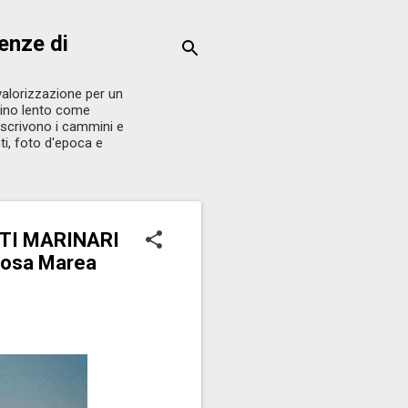
enze di
i valorizzazione per un
mino lento come
 descrivono i cammini e
ti, foto d'epoca e
NTI MARINARI
iosa Marea