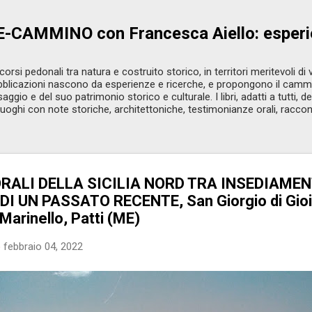
Passa ai contenuti principali
CAMMINO con Francesca Aiello: esperi
rcorsi pedonali tra natura e costruito storico, in territori meritevoli d
ubblicazioni nascono da esperienze e ricerche, e propongono il cam
aggio e del suo patrimonio storico e culturale. I libri, adatti a tutti,
uoghi con note storiche, architettoniche, testimonianze orali, raccon
RALI DELLA SICILIA NORD TRA INSEDIAME
 DI UN PASSATO RECENTE, San Giorgio di Gio
 Marinello, Patti (ME)
o
febbraio 04, 2022