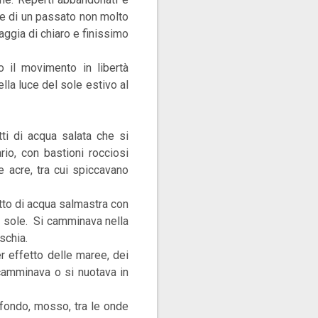
re di un passato non molto
aggia di chiaro e
finissimo
o il movimento in libertà
lla luce del sole estivo al
tti di acqua salata che si
io, con bastioni rocciosi
e acre, tra cui spiccavano
tto di acqua salmastra con
l sole.
Si camminava nella
schia.
er effetto delle maree, dei
 camminava o si nuotava in
ofondo, mosso, tra le onde