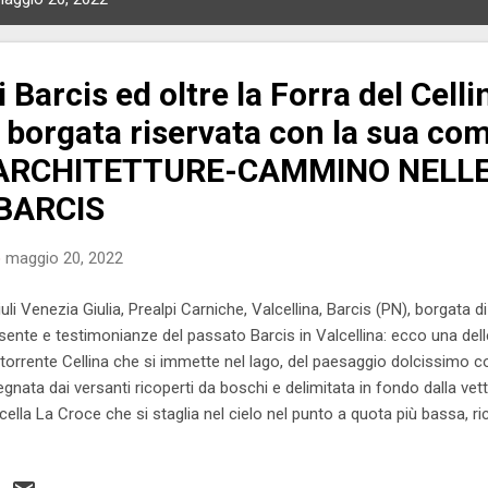
di Barcis ed oltre la Forra del Celli
 borgata riservata con la sua com
, ARCHITETTURE-CAMMINO NELL
BARCIS
o
maggio 20, 2022
uli Venezia Giulia, Prealpi Carniche, Valcellina, Barcis (PN), borgata d
sente e testimonianze del passato Barcis in Valcellina: ecco una delle
 torrente Cellina che si immette nel lago, del paesaggio dolcissimo c
egnata dai versanti ricoperti da boschi e delimitata in fondo dalla vet
cella La Croce che si staglia nel cielo nel punto a quota più bassa, 
antevole ha la sua unica via naturale di comunicazione con la pianura
la che fino all'inizio del XX secolo si scavalcava solo a piedi. Oltre il p