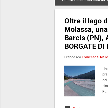
P
o
s
Oltre il lago 
t
Molassa, una
Barcis (PN)
BORGATE DI 
Francesca
Francesca Aiell
Fri
pre
del
dis
For
inc
sel