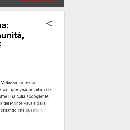
na:
unità,
E
i Molassa tra realtà
 più note vedute della valle,
ome una culla accogliente,
ta del Monte Raut e dalla
ricordando che questo luogo
 friulana, attraverso una
aesino di Barcis sulle rive