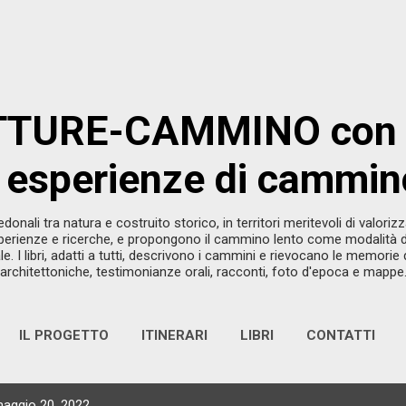
Passa ai contenuti principali
TURE-CAMMINO con 
: esperienze di cammin
pedonali tra natura e costruito storico, in territori meritevoli di valori
erienze e ricerche, e propongono il cammino lento come modalità di
e. I libri, adatti a tutti, descrivono i cammini e rievocano le memorie
architettoniche, testimonianze orali, racconti, foto d'epoca e mappe
IL PROGETTO
ITINERARI
LIBRI
CONTATTI
maggio 20, 2022