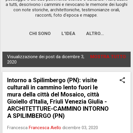
a tutti, descrivono i cammini e rievocano le memorie dei luoghi
con note storiche, architettoniche, testimonianze orali,
racconti, foto d'epoca e mappe.
CHI SONO
L'IDEA
ALTRO…
Visualizzazione dei post da dicembre 3,
MOSTRA TUTTO
P
2020
o
s
Intorno a Spilimbergo (PN): visite
t
culturali in cammino lento fuori le
mura della città del Mosaico, città
Gioiello d'Italia, Friuli Venezia Giulia -
ARCHITETTURE-CAMMINO INTORNO
A SPILIMBERGO (PN)
Francesca
Francesca Aiello
dicembre 03, 2020