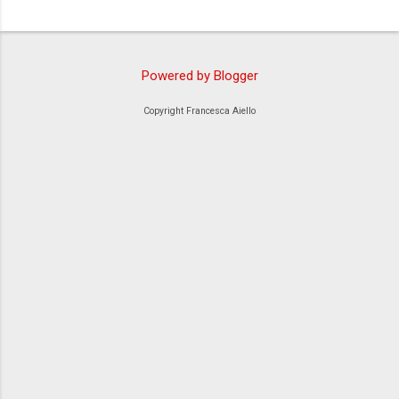
C
o
m
Powered by Blogger
m
e
Copyright Francesca Aiello
n
t
i