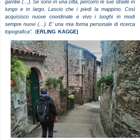
gambe (…).
Se sono in una città, percorro le sue strade in
lungo e in largo.
Lascio che i piedi la mappino.
Così
acquisisco nuove coordinate e vivo i luoghi in modi
sempre nuovi (…).
E’ una mia forma personale di ricerca
topografica”.
(
ERLING KAGGE)