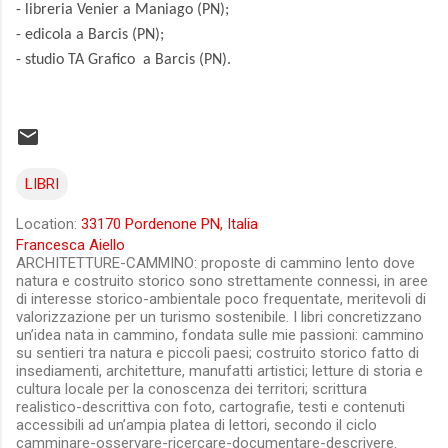
- libreria Venier a Maniago (PN);
- edicola a Barcis (PN);
- studio TA Grafico a Barcis (PN).
LIBRI
Location:
33170 Pordenone PN, Italia
Francesca Aiello
ARCHITETTURE-CAMMINO: proposte di cammino lento dove
natura e costruito storico sono strettamente connessi, in aree
di interesse storico-ambientale poco frequentate, meritevoli di
valorizzazione per un turismo sostenibile. I libri concretizzano
un’idea nata in cammino, fondata sulle mie passioni: cammino
su sentieri tra natura e piccoli paesi; costruito storico fatto di
insediamenti, architetture, manufatti artistici; letture di storia e
cultura locale per la conoscenza dei territori; scrittura
realistico-descrittiva con foto, cartografie, testi e contenuti
accessibili ad un’ampia platea di lettori, secondo il ciclo
camminare-osservare-ricercare-documentare-descrivere.