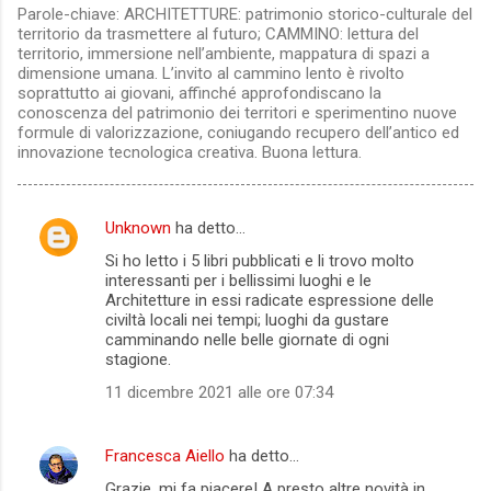
Parole-chiave: ARCHITETTURE: patrimonio storico-culturale del
territorio da trasmettere al futuro; CAMMINO: lettura del
territorio, immersione nell’ambiente, mappatura di spazi a
dimensione umana. L’invito al cammino lento è rivolto
soprattutto ai giovani, affinché approfondiscano la
conoscenza del patrimonio dei territori e sperimentino nuove
formule di valorizzazione, coniugando recupero dell’antico ed
innovazione tecnologica creativa. Buona lettura.
Unknown
ha detto…
C
Si ho letto i 5 libri pubblicati e li trovo molto
o
interessanti per i bellissimi luoghi e le
m
Architetture in essi radicate espressione delle
civiltà locali nei tempi; luoghi da gustare
m
camminando nelle belle giornate di ogni
stagione.
e
n
11 dicembre 2021 alle ore 07:34
t
i
Francesca Aiello
ha detto…
Grazie, mi fa piacere! A presto altre novità in