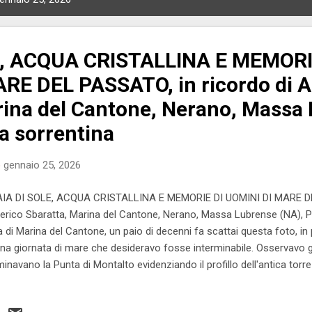
E, ACQUA CRISTALLINA E MEMORI
RE DEL PASSATO, in ricordo di 
rina del Cantone, Nerano, Massa
a sorrentina
o
gennaio 25, 2026
A DI SOLE, ACQUA CRISTALLINA E MEMORIE DI UOMINI DI MARE DEL
rico Sbaratta, Marina del Cantone, Nerano, Massa Lubrense (NA), Pe
a di Marina del Cantone, un paio di decenni fa scattai questa foto, in p
una giornata di mare che desideravo fosse interminabile. Osservavo gli
uminavano la Punta di Montalto evidenziando il profillo dell'antica torr
toni rocciosi riarsi, popolati da cespugli e da pochi alberi emergenti 
aticavo per convincere i miei figli ragazzini ad uscire dall'acqua ed a p