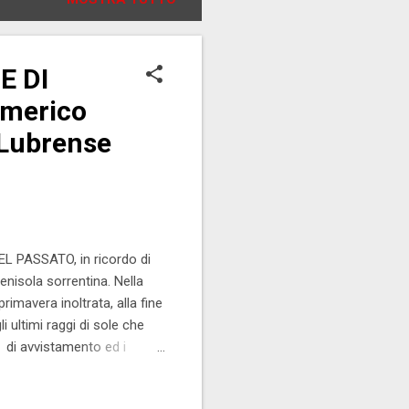
E DI
Americo
 Lubrense
 PASSATO, in ricordo di
nisola sorrentina. Nella
rimavera inoltrata, alla fine
 ultimi raggi di sole che
e di avvistamento ed i
nello sky-line, mentre mi
rendere la via del ritorno.