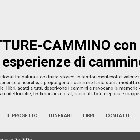
Passa ai contenuti principali
TURE-CAMMINO con 
: esperienze di cammin
pedonali tra natura e costruito storico, in territori meritevoli di valori
erienze e ricerche, e propongono il cammino lento come modalità di
e. I libri, adatti a tutti, descrivono i cammini e rievocano le memorie
architettoniche, testimonianze orali, racconti, foto d'epoca e mappe
IL PROGETTO
ITINERARI
LIBRI
CONTATTI
gennaio 25, 2026