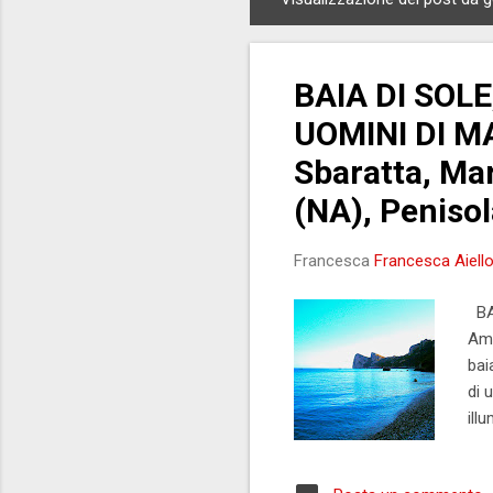
P
o
s
BAIA DI SOL
t
UOMINI DI MA
Sbaratta, Ma
(NA), Penisol
Francesca
Francesca Aiell
BAI
Ame
bai
di 
ill
cos
aff